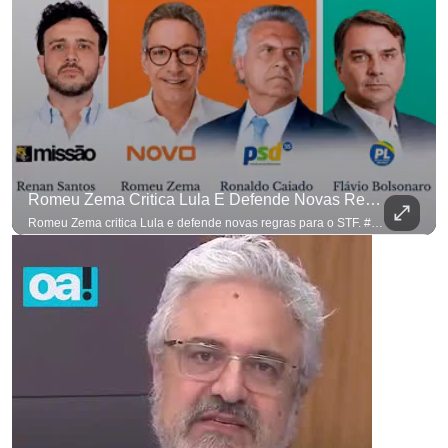
Romeu Zema Critica Lula E Defende Novas Regras Para O STF. #OAntagonista
Romeu Zema critica Lula e defende novas regras para o STF. #OAntagonista Se você busca informação com credibilidade, inscreva-se agora e ative o