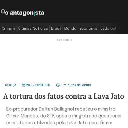
Últimas Notícias
Brasil
Mundo
Economia
Lado oa!
Colu
Crusoé
Brasil
28.02.2024 16:44
5 minutos de leitura
A tortura dos fatos contra a Lava Jato
Ex-procurador Deltan Dallagnol rebateu o ministro
Gilmar Mendes, do STF, após o magistrado questionar
os métodos utilizados pela Lava Jato para firmar