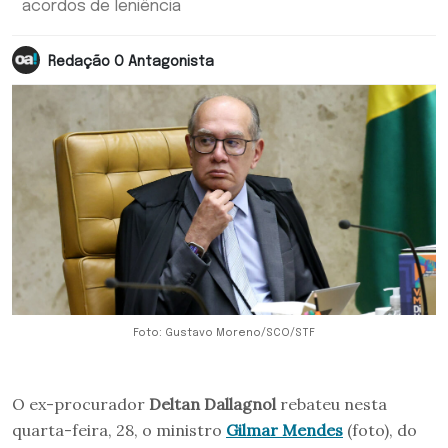
acordos de leniência
Redação O Antagonista
Foto: Gustavo Moreno/SCO/STF
O ex-procurador
Deltan Dallagnol
rebateu nesta
quarta-feira, 28, o ministro
Gilmar Mendes
(foto), do