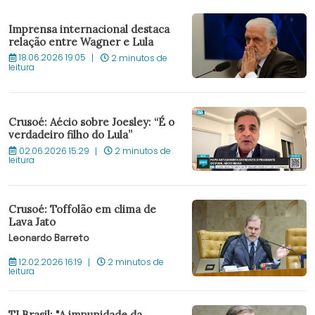
Imprensa internacional destaca
relação entre Wagner e Lula
18.06.2026 19:05
2 minutos de
leitura
Crusoé: Aécio sobre Joesley: “É o
verdadeiro filho do Lula”
02.06.2026 15:29
2 minutos de
leitura
Crusoé: Toffolão em clima de
Lava Jato
Leonardo Barreto
12.02.2026 16:19
2 minutos de
leitura
TI Brasil: "A impunidade da