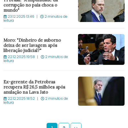
corrupção no país choca o
mundo"
23.12.2025 13:46
2 minutos de
leitura
Moro: "Dinheiro de suborno
deixa de ser lavagem após
liberação judicial?"
22.12.2025 19:58
2 minutos de
leitura
Ex-gerente da Petrobras
recupera R$ 26,5 milhões após
anulação na Lava Jato
22.12.2025 18:52
2 minutos de
leitura