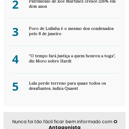
2
Patrimônio de Zoe Martínez cresce 226% em
dois anos
3
Foro de Lulinha é o mesmo dos condenados
pelo 8 de janeiro
4
“O tempo fará justiça a quem honrou a toga”,
diz Moro sobre Hardt
5
Lula perde terreno para quase todos os
desafiantes, indica Quaest
Nunca foi tão fácil ficar bem informado com
O
Antagonista