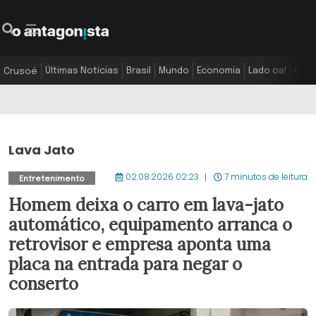
Últimas Notícias
Brasil
Mundo
Economia
Lado oa!
Colu
Crusoé
Lava Jato
02.08.2026 02:23
7 minutos de leitura
Entretenimento
Homem deixa o carro em lava-jato
automático, equipamento arranca o
retrovisor e empresa aponta uma
placa na entrada para negar o
conserto