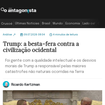
Últimas Notícias
Brasil
Mundo
Economia
Lado oa!
Colu
Crusoé
Análise
09.07.2026 08:04
4 minutos de leitura
Trump: a besta-fera contra a
civilização ocidental
Foi gente com a qualidade intelectual e os desvios
morais de Trump a responsável pelas maiores
catástrofes não naturais ocorridas na Terra
Ricardo Kertzman