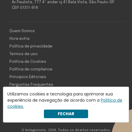
Av Paulista, 777 4º andar cj 41 Bela Vista, São Paulo-SP
CEP: 01311-914
Quem Somos
Hora extra
Política de privacidade
Termos de uso
Política de Cookies
Política de compliance
Princípios Editoriais
Perguntas Frequentes
Utilizamos cookies e tecnologia para aprimorar sua
experiência de navegação de acordo com a
Política de
cookies.
Com inteligência e tecnologia:
FECHAR
Object1ve - Marketing Solution
O Antagonista , 2026, Todos os direitos reservados,