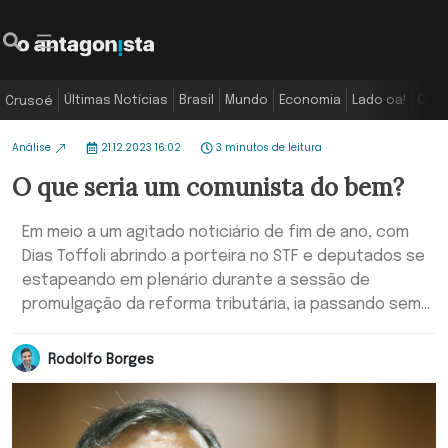
Últimas Notícias
Brasil
Mundo
Economia
Lado oa!
Colu
Crusoé
Análise
21.12.2023 16:02
3 minutos de leitura
O que seria um comunista do bem?
Em meio a um agitado noticiário de fim de ano, com
Dias Toffoli abrindo a porteira no STF e deputados se
estapeando em plenário durante a sessão de
promulgação da reforma tributária, ia passando sem...
Rodolfo Borges