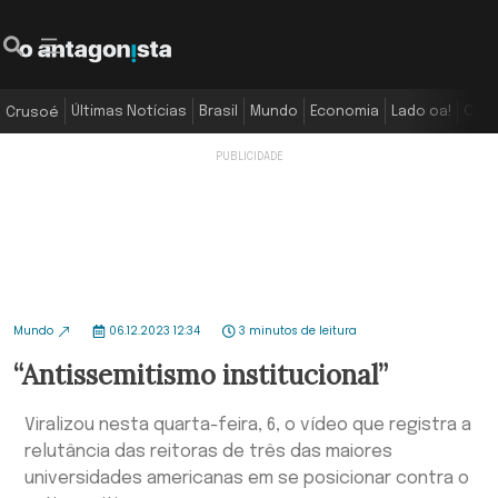
Últimas Notícias
Brasil
Mundo
Economia
Lado oa!
Colu
Crusoé
Mundo
06.12.2023 12:34
3 minutos de leitura
“Antissemitismo institucional”
Viralizou nesta quarta-feira, 6, o vídeo que registra a
relutância das reitoras de três das maiores
universidades americanas em se posicionar contra o