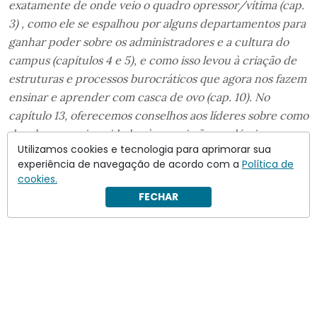
exatamente de onde veio o quadro opressor/vítima (cap.
3) , como ele se espalhou por alguns departamentos para
ganhar poder sobre os administradores e a cultura do
campus (capítulos 4 e 5), e como isso levou à criação de
estruturas e processos burocráticos que agora nos fazem
ensinar e aprender com casca de ovo (cap. 10). No
capítulo 13, oferecemos conselhos aos líderes sobre como
devolver as universidades à sua missão académica e
Utilizamos cookies e tecnologia para aprimorar sua
recuperar a confiança do público”.
experiência de navegação de acordo com a
Política de
cookies.
FECHAR