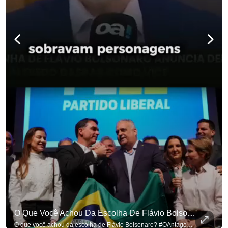
O Que Você Achou Da Escolha De Flávio Bolsonaro? #OAntagonista
O que você achou da escolha de Flávio Bolsonaro? #OAntagonista Se você busca informação com credibilidade, inscreva-se agora e ative o