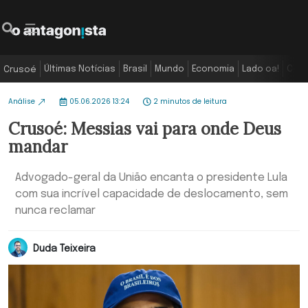
Últimas Notícias
Brasil
Mundo
Economia
Lado oa!
Colu
Crusoé
Análise
05.06.2026 13:24
2 minutos de leitura
Crusoé: Messias vai para onde Deus
mandar
Advogado-geral da União encanta o presidente Lula
com sua incrível capacidade de deslocamento, sem
nunca reclamar
Duda Teixeira