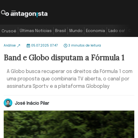
Últimas Notícias
Brasil
Mundo
Economia
Lado oa!
Colu
Crusoé
Análise
05.07.2025 07:47
3 minutos de leitura
Band e Globo disputam a Fórmula 1
A Globo busca recuperar os direitos da Fórmula 1 com
uma proposta que combinaria TV aberta, o canal por
assinatura Sportv e a plataforma Globoplay
José Inácio Pilar