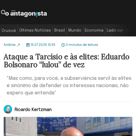
Últimas Notícias
Brasil
Mundo
Economia
Lado oa!
Colu
Crusoé
Análise
15.07.2025 13:39
3 minutos de leitura
Ataque a Tarcísio e às elites: Eduardo
Bolsonaro “lulou” de vez
"Mas como, para você, a subserviência servil às elites
é sinônimo de defender os interesses nacionais, não
espero que entenda"
Ricardo Kertzman