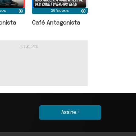
deos
36 Vídeos
onista
Café Antagonista
Assine