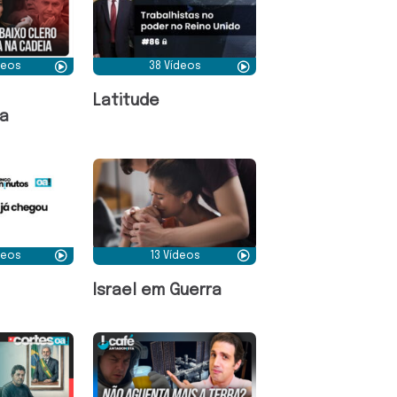
deos
38 Vídeos
Latitude
a
deos
13 Vídeos
Israel em Guerra