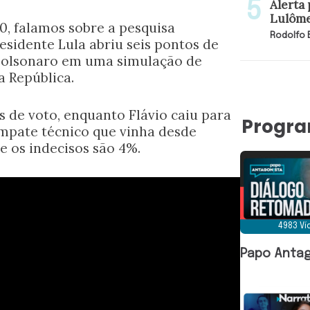
Alerta 
Lulôme
0, falamos sobre a pesquisa
Rodolfo
sidente Lula abriu seis pontos de
Bolsonaro em uma simulação de
a República.
 de voto, enquanto Flávio caiu para
Progr
mpate técnico que vinha desde
 os indecisos são 4%.
4983 V
Papo Antag