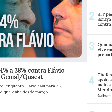
STF pe
Soraya
contra 
Quaquá
Vive e
precár
44% a 38% contra Flávio
Chefes
a Genial/Quaest
apoio a
meio a
o, enquanto Flávio caiu para 38%,
Mendo
o que vinha desde março
Guilherm