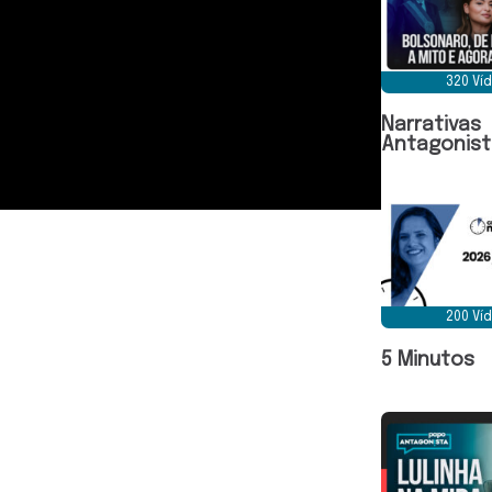
320 Ví
Narrativas
Antagonist
200 Ví
5 Minutos