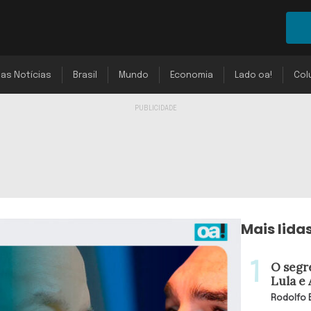
mas Notícias
Brasil
Mundo
Economia
Lado oa!
Col
Mais lida
O segr
Lula e
Rodolfo