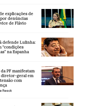
de explicações de
 por denúncias
vice de Flávio
 defende Lulinha:
m “condições
ias” na Espanha
 da PF manifestam
 diretor-geral em
 tensão com
nça
e Resck