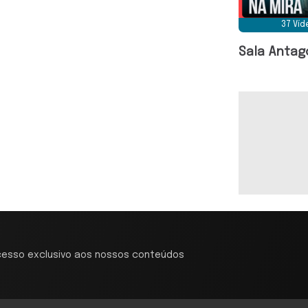
37 Ví
Sala Antag
cesso exclusivo aos nossos conteúdos