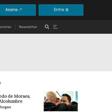
Assine
Entre
unistas
Newsletter
s
edo de Moraes,
 Alcolumbre
 Borges