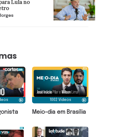
para Lula no
tro
 Borges
amas
ídeos
1002 Vídeos
onista
Meio-dia em Brasília