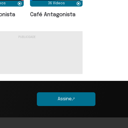
deos
36 Vídeos
onista
Café Antagonista
Assine