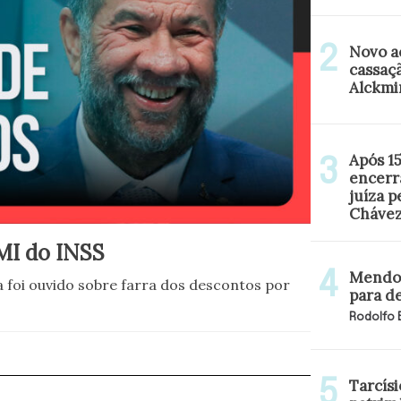
Novo a
cassaç
Alckmi
Após 1
encerr
juíza 
Cháve
MI do INSS
Mendon
 foi ouvido sobre farra dos descontos por
para d
Rodolfo
Tarcísi