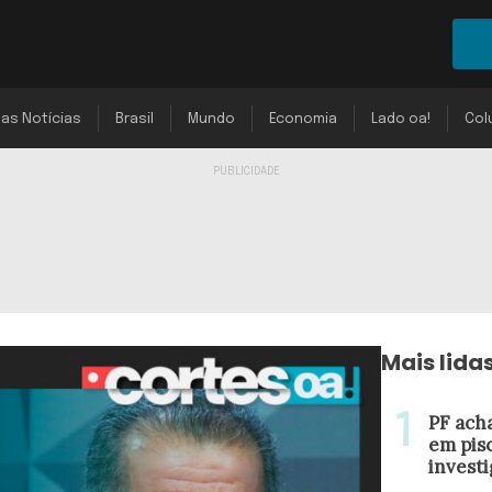
mas Notícias
Brasil
Mundo
Economia
Lado oa!
Col
Mais lida
PF acha
em pis
invest