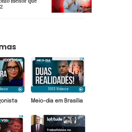
ônio menor que
2
amas
ídeos
1003 Vídeos
onista
Meio-dia em Brasília