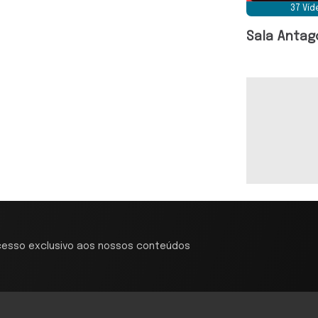
37 Ví
Sala Antag
cesso exclusivo aos nossos conteúdos