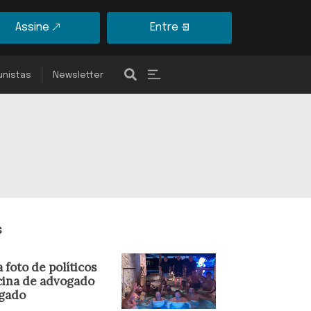
Assine
Entre
unistas
Newsletter
s
 foto de políticos
cina de advogado
igado