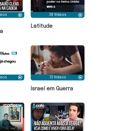
deos
38 Vídeos
Latitude
a
deos
13 Vídeos
Israel em Guerra