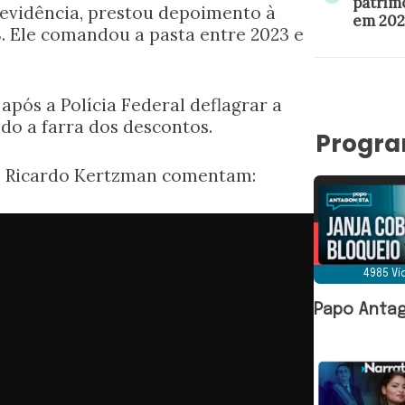
patrim
revidência, prestou depoimento à
em 202
8. Ele comandou a pasta entre 2023 e
pós a Polícia Federal deflagrar a
do a farra dos descontos.
Progr
 e Ricardo Kertzman comentam:
4985 V
Papo Antag