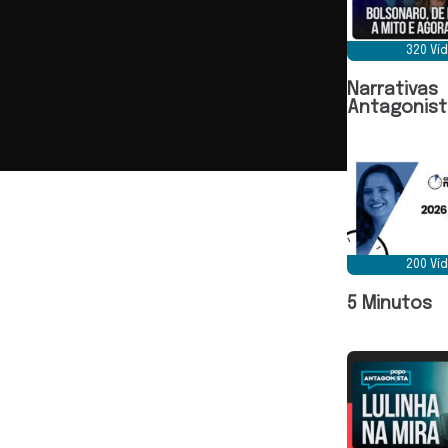
320 Ví
Narrativas
Antagonist
200 Ví
5 Minutos