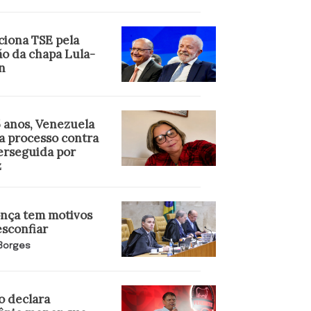
ciona TSE pela
ão da chapa Lula-
n
5 anos, Venezuela
a processo contra
perseguida por
z
ça tem motivos
esconfiar
 Borges
o declara