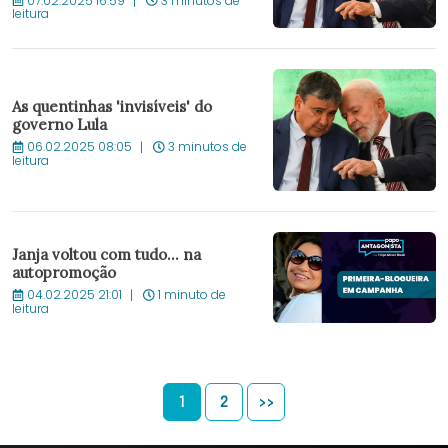
07.02.2025 16:59
3 minutos de
leitura
As quentinhas 'invisíveis' do
governo Lula
06.02.2025 08:05
3 minutos de
leitura
Janja voltou com tudo… na
autopromoção
04.02.2025 21:01
1 minuto de
leitura
1
2
>>