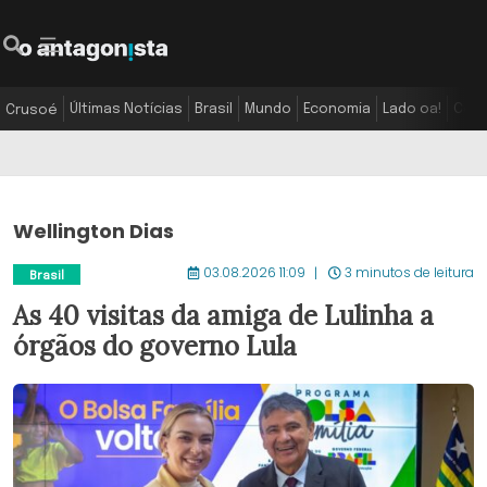
Últimas Notícias
Brasil
Mundo
Economia
Lado oa!
Colu
Crusoé
Wellington Dias
03.08.2026 11:09
3 minutos de leitura
Brasil
As 40 visitas da amiga de Lulinha a
órgãos do governo Lula