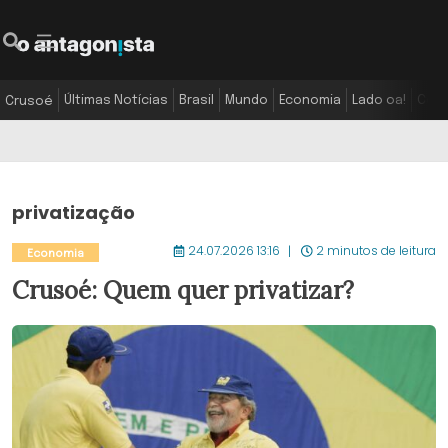
Últimas Notícias
Brasil
Mundo
Economia
Lado oa!
Colu
Crusoé
privatização
24.07.2026 13:16
2 minutos de leitura
Economia
Crusoé: Quem quer privatizar?