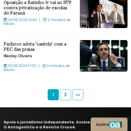
Oposição a Ratinho Jr vai ao STF
contra privatização de escolas
do Paraná
04.06.2024 13:49
2 minutos de
leitura
Pacheco adota 'cautela' com a
PEC das praias
Wesley Oliveira
03.06.2024 17:02
3 minutos de
leitura
1
2
>>
Apoie o jornalismo independente. Assine
Assine
O Antagonista e a Revista Crusoé.