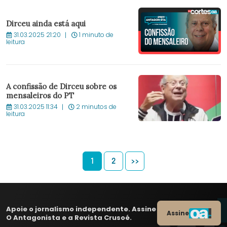
Dirceu ainda está aqui
31.03.2025 21:20
1 minuto de
leitura
A confissão de Dirceu sobre os
mensaleiros do PT
31.03.2025 11:34
2 minutos de
leitura
1
2
>>
Apoie o jornalismo independente. Assine
Assine
O Antagonista e a Revista Crusoé.