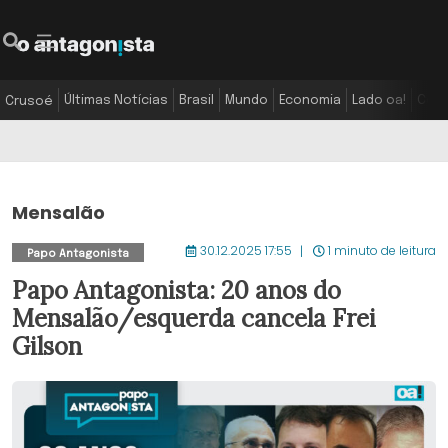
Últimas Notícias
Brasil
Mundo
Economia
Lado oa!
Colu
Crusoé
Mensalão
30.12.2025 17:55
1 minuto de leitura
Papo Antagonista
Papo Antagonista: 20 anos do
Mensalão/esquerda cancela Frei
Gilson