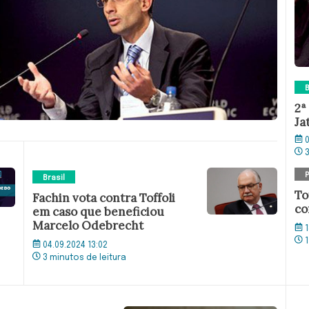
B
2ª
Ja
0
Brasil
To
Fachin vota contra Toffoli
co
em caso que beneficiou
Marcelo Odebrecht
1
1
04.09.2024 13:02
3 minutos de leitura