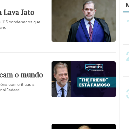
M
a Lava Jato
eu 115 condenados que
 ano
hocam o mundo
éria com críticas a
nal Federal