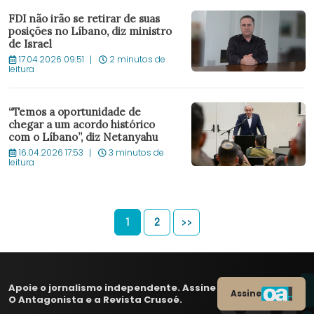
FDI não irão se retirar de suas
posições no Líbano, diz ministro
de Israel
17.04.2026 09:51
2 minutos de
leitura
“Temos a oportunidade de
chegar a um acordo histórico
com o Líbano”, diz Netanyahu
16.04.2026 17:53
3 minutos de
leitura
1
2
>>
Apoie o jornalismo independente. Assine
Assine
O Antagonista e a Revista Crusoé.