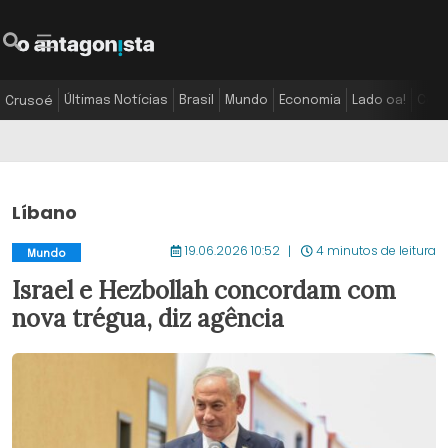
Últimas Notícias
Brasil
Mundo
Economia
Lado oa!
Colu
Crusoé
Líbano
19.06.2026 10:52
4 minutos de leitura
Mundo
Israel e Hezbollah concordam com
nova trégua, diz agência