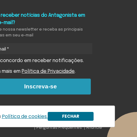
 receber notícias do Antagonista em
e-mail?
e nossa newsletter e receba as principais
ias em seu e-mail
concordo em receber notificações.
a mais em
Política de Privacidade
.
Inscreva-se
a
Política de cookies.
FECHAR
ookies
Política de compliance
Princípios Editoriais
Perguntas Frequentes
Anuncie