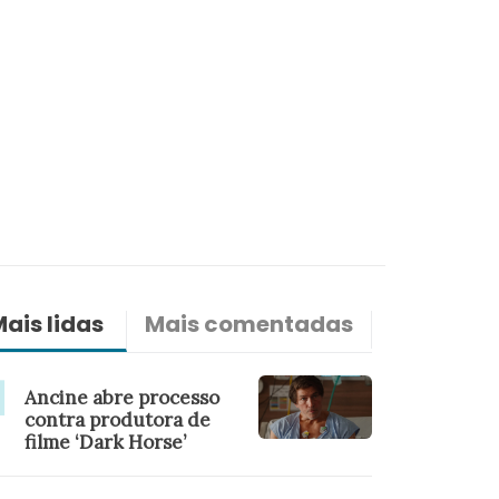
ais lidas
Mais comentadas
Últimas n
Ancine abre processo
contra produtora de
filme ‘Dark Horse’