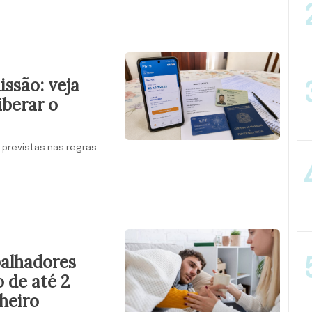
ssão: veja
iberar o
 previstas nas regras
balhadores
 de até 2
heiro