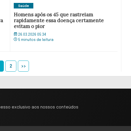
Saúde
Homens após os 45 que rastreiam
ra
rapidamente essa doença certamente
evitam o pior
26.03.2026 05:34
5 minutos de leitura
2
>>
cesso exclusivo aos nossos conteúdos