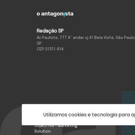
Redação SP
Av Paulista, 777 4º andar cj 41 Bela Vista, São Paulo
SP
CEP: 01311-914
Utilizamos cookies e tecnologia para
Com inteligência e
tecnologia:
Quem Somos
Object1ve - Marketing
Solution