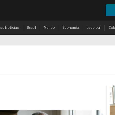
mas Notícias
Brasil
Mundo
Economia
Lado oa!
Col