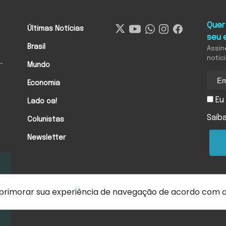
Quer
Últimas Notícias
seu 
Brasil
Assin
notíc
-
Mundo
Economia
Eu 
Lado oa!
Saib
Colunistas
Newsletter
 aprimorar sua experiência de navegação de acordo com 
Hora extra
Política de privacidade
Termos de uso
Política de C