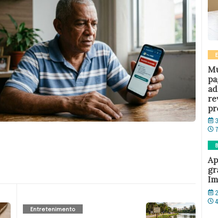
Mu
pa
ad
re
pr
3
B
Ap
gr
Im
2
Entretenimento