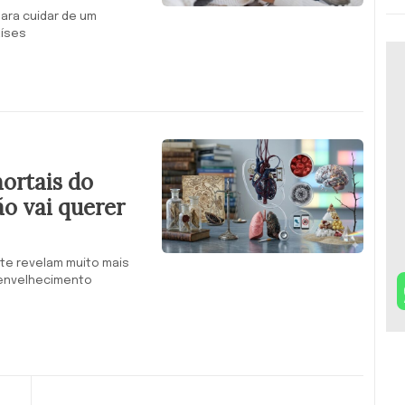
ara cuidar de um
aíses
ortais do
o vai querer
e revelam muito mais
 envelhecimento