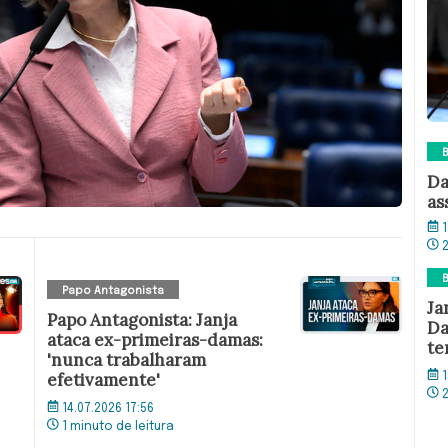
B
Da
as
1
B
Papo Antagonista
Ja
Papo Antagonista: Janja
Da
ataca ex-primeiras-damas:
te
'nunca trabalharam
efetivamente'
1
14.07.2026 17:56
1 minuto de leitura