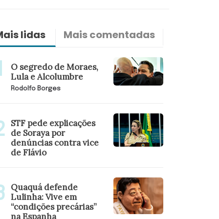
ais lidas
Mais comentadas
Últimas n
O segredo de Moraes,
Lula e Alcolumbre
Rodolfo Borges
STF pede explicações
de Soraya por
denúncias contra vice
de Flávio
Quaquá defende
Lulinha: Vive em
“condições precárias”
na Espanha