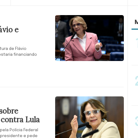
M
vio e
ura de Flávio
staria financiando
sobre
 contra Lula
ela Polícia Federal
 presidente e pede