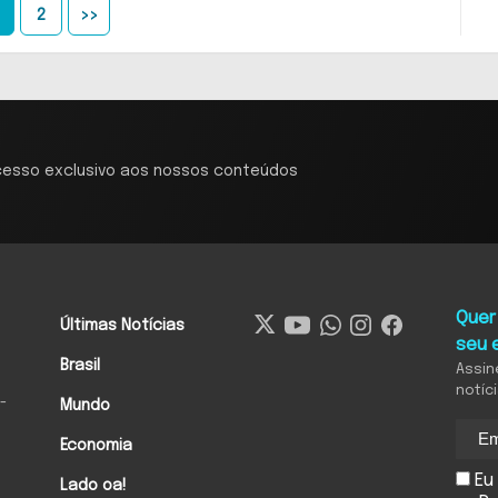
2
>>
cesso exclusivo aos nossos conteúdos
Quer
Últimas Notícias
seu 
Brasil
Assin
notíc
-
Mundo
Economia
Eu 
Lado oa!