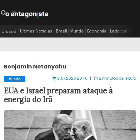
Últimas Notícias
Brasil
Mundo
Economia
Lado oa!
Colu
Crusoé
Benjamin Netanyahu
31.07.2026 20:40
2 minutos de leitura
Mundo
EUA e Israel preparam ataque à
energia do Irã