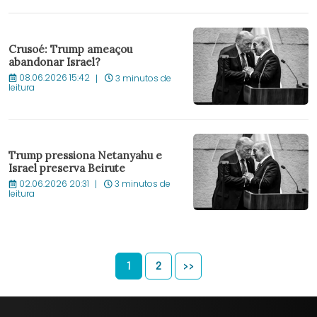
Crusoé: Trump ameaçou
abandonar Israel?
08.06.2026 15:42
3 minutos de
leitura
Trump pressiona Netanyahu e
Israel preserva Beirute
02.06.2026 20:31
3 minutos de
leitura
1
2
>>