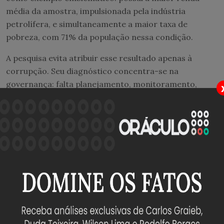
média da amostra, impulsionada pela indústria
petrolífera, e simultaneamente a maior taxa de
pobreza, com 71% da população nessa condição.
A pesquisa evita atribuir esse resultado apenas à
corrupção. Seu diagnóstico concentra-se na
governança: falta planejamento, monitoramento,
avaliação de políticas públicas e capacidade de
transformar abundância fiscal em desenvolvimento
social.
O modelo norueguês
A Noruega enfrentou, décadas atrás, um desafio
semelhante ao que hoje mobiliza parte do debate
brasileiro: como impedir que uma riqueza
extraordinária produzisse dependência econômica e
desperdício fiscal.