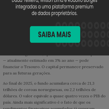
Sua resposta foi criar um arranjo institucional que
separa completamente arrecadação e gasto público.
Toda a receita líquida do petróleo é transferida para o
Government Pension Fund Global, hoje o maior fundo
soberano do planeta. Os recursos são investidos
globalmente em ações, títulos e imóveis. O governo
não pode utilizar livremente esse patrimônio. Pela
chamada regra fiscal, apenas o retorno real esperado
— atualmente estimado em 3% ao ano — pode
financiar o Tesouro. O capital permanece preservado
para as futuras gerações.
Ao final de 2025, o fundo acumulava cerca de 21,3
trilhões de coroas norueguesas, ou 2,2 trilhões de
dólares. O valor equivale a quase quatro vezes o PIB do
país. Ainda mais significativo é o fato de que os
rendimentos financeiros acumulados já superam