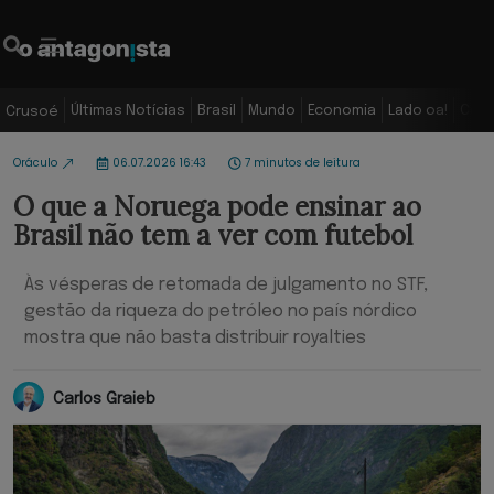
Últimas Notícias
Brasil
Mundo
Economia
Lado oa!
Colu
Crusoé
Oráculo
06.07.2026 16:43
7 minutos de leitura
O que a Noruega pode ensinar ao
Brasil não tem a ver com futebol
Às vésperas de retomada de julgamento no STF,
gestão da riqueza do petróleo no país nórdico
mostra que não basta distribuir royalties
Carlos Graieb