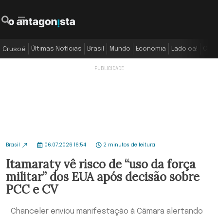
Últimas Notícias
Brasil
Mundo
Economia
Lado oa!
Colu
Crusoé
Brasil
06.07.2026 16:54
2 minutos de leitura
Itamaraty vê risco de “uso da força
militar” dos EUA após decisão sobre
PCC e CV
Chanceler enviou manifestação à Câmara alertando