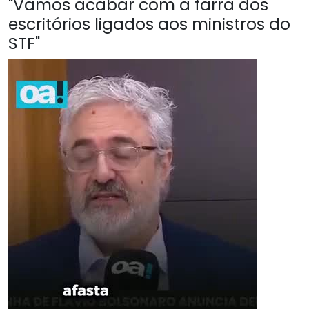
"Vamos acabar com a farra dos
escritórios ligados aos ministros do
STF"