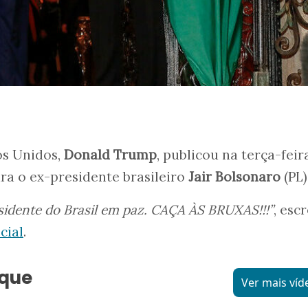
os Unidos,
Donald Trump
, publicou na terça-feira
 o ex-presidente brasileiro
Jair Bolsonaro
(PL)
idente do Brasil em paz. CAÇA ÀS BRUXAS!!!”
, esc
cial
.
aque
Ver mais víd