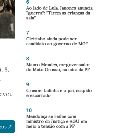
6
Ao lado de Lula, Janones anuncia
“guerra”: “Tirem as crianças da
sala”
7
Cleitinho ainda pode ser
candidato ao governo de MG?
8
Mauro Mendes, ex-governador
, 8,
do Mato Grosso, na mira da PF
.
9
Crusoé: Lulinha é o pai, cuspido
reveu
e escarrado
10
Mendonça se reúne com
ministro da Justiça e AGU em
eos
meio a tensão com a PF