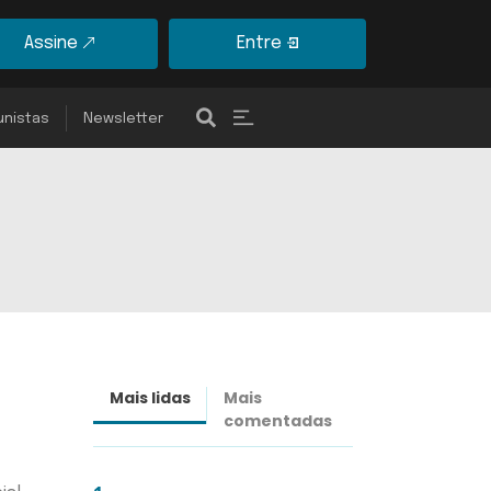
Assine
Entre
unistas
Newsletter
Mais lidas
Mais
Últimas
comentadas
notícias