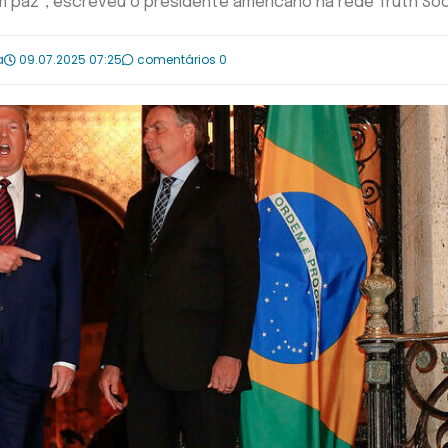
m paz", escreveu o presidente americano na rede Truth Soc
a
09.07.2025 07:25
comentários 0