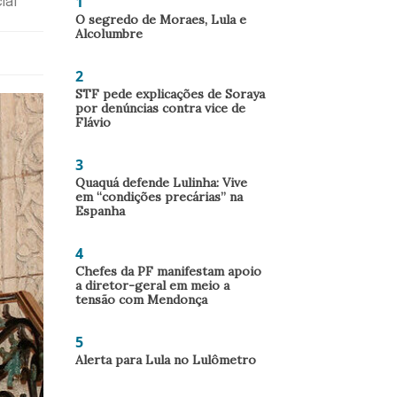
1
ial
O segredo de Moraes, Lula e
Alcolumbre
2
STF pede explicações de Soraya
por denúncias contra vice de
Flávio
3
Quaquá defende Lulinha: Vive
em “condições precárias” na
Espanha
4
Chefes da PF manifestam apoio
a diretor-geral em meio a
tensão com Mendonça
5
Alerta para Lula no Lulômetro