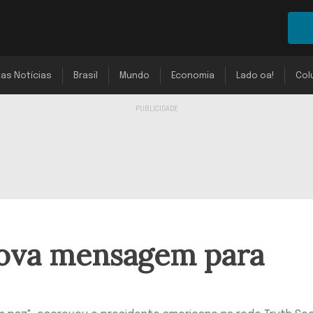
mas Notícias
Brasil
Mundo
Economia
Lado oa!
Col
ova mensagem para