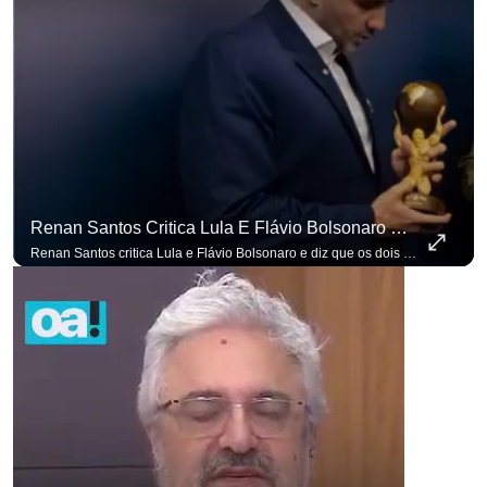
Renan Santos Critica Lula E Flávio Bolsonaro E Diz Que Os Dois São Lados Da Mesma Moeda.
para não perder nenhuma atualização!
Ouça O Antagonista nos principais 
Renan Santos critica Lula e Flávio Bolsonaro e diz que os dois são lados da mesma moeda. #OAntagonista Se você busca informação com credibilidade, inscreva-se agora e ative o