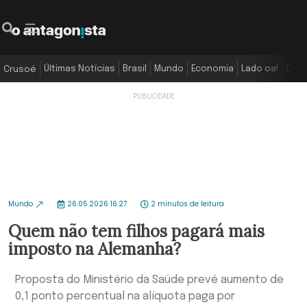
Últimas Notícias
Brasil
Mundo
Economia
Lado oa!
Colu
Crusoé
Mundo
26.05.2026 16:27
2 minutos de leitura
Quem não tem filhos pagará mais
imposto na Alemanha?
Proposta do Ministério da Saúde prevê aumento de
0,1 ponto percentual na alíquota paga por