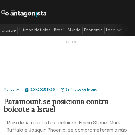
Últimas Notícias
Brasil
Mundo
Economia
Lado oa!
Colu
Crusoé
Mundo
13.09.2025 19:58
3 minutos de leitura
Paramount se posiciona contra
boicote a Israel
Mais de 4 mil artistas, incluindo Emma Stone, Mark
Ruffalo e Joaquin Phoenix, se comprometeram a não