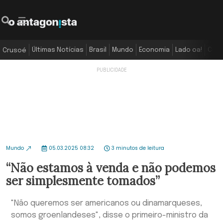
Últimas Notícias
Brasil
Mundo
Economia
Lado oa!
Colu
Crusoé
Mundo
05.03.2025 08:32
3 minutos de leitura
“Não estamos à venda e não podemos
ser simplesmente tomados”
"Não queremos ser americanos ou dinamarqueses,
somos groenlandeses", disse o primeiro-ministro da