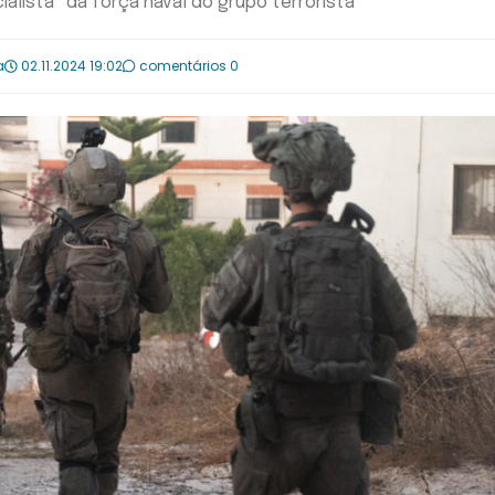
alista” da força naval do grupo terrorista
a
02.11.2024 19:02
comentários 0