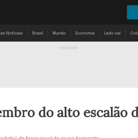
mas Notícias
Brasil
Mundo
Economia
Lado oa!
Col
embro do alto escalão 