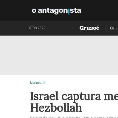
07.08.2026
Últi
Mundo
Israel captura m
Hezbollah