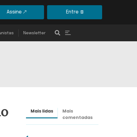
Assine
Entre
unistas
Newsletter
do
Mais lidas
Mais
Últimas
comentadas
notícias