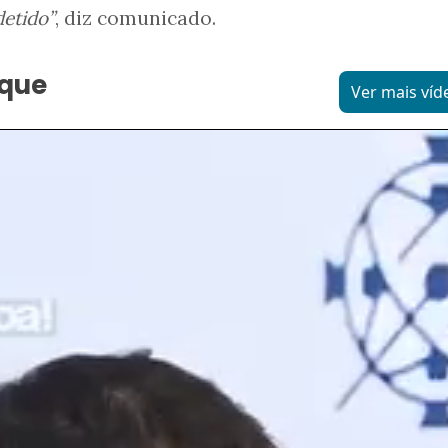
detido”
, diz comunicado.
aque
Ver mais víd