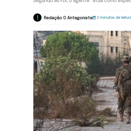
Segundo as FDI, o agente “atua como especi
2 minutos de leitur
Redação O Antagonista