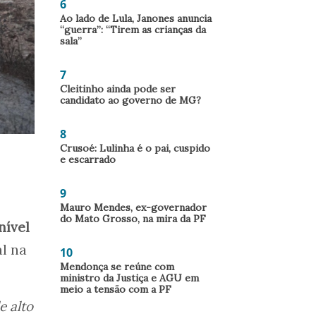
6
Ao lado de Lula, Janones anuncia
“guerra”: “Tirem as crianças da
sala”
7
Cleitinho ainda pode ser
candidato ao governo de MG?
8
Crusoé: Lulinha é o pai, cuspido
e escarrado
9
Mauro Mendes, ex-governador
do Mato Grosso, na mira da PF
nível
l na
10
Mendonça se reúne com
ministro da Justiça e AGU em
meio a tensão com a PF
e alto