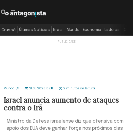
Últimas Notícias
Brasil
Mundo
Economia
Lado oa!
Colu
Crusoé
Mundo
21.03.2026 09:11
2 minutos de leitura
Israel anuncia aumento de ataques
contra o Irã
Ministro da Defesa israelense diz que ofensiva com
apoio dos EUA deve ganhar força nos próximos dias