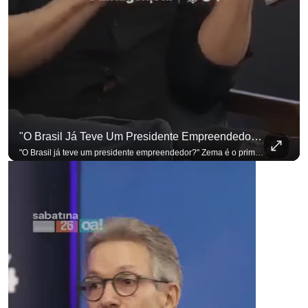
para não perder n
"O Brasil Já Teve Um Presidente Empreendedor?"
"O Brasil já teve um presidente empreendedor?" Zema é o primeiro a sentar na cadeira. Outros três presidenciáveis ainda vão passar por ela. A Sabatina Presidencial está no ar, com perguntas que vieram de uma pesquisa inédita com empresários. Acompanhe AO VIVO no YouTube do G4 Business. Se você busca informação com credibilidade, inscreva-se agora e ative o