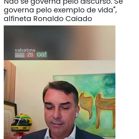
Não se governa pelo discurso. Se
governa pelo exemplo de vida",
alfineta Ronaldo Caiado