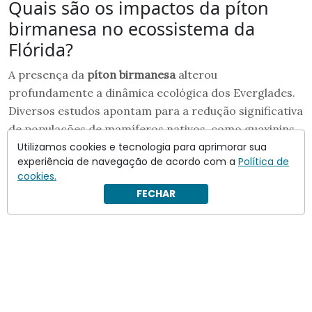
Quais são os impactos da píton
birmanesa no ecossistema da
Flórida?
A presença da
píton birmanesa
alterou
profundamente a dinâmica ecológica dos Everglades.
Diversos estudos apontam para a redução significativa
de populações de mamíferos nativos, como guaxinins,
lebres e lontras. Além disso, aves e répteis também
Utilizamos cookies e tecnologia para aprimorar sua
experiência de navegação de acordo com a
Política de
passaram a ser presas frequentes dessas serpentes. A
cookies.
cadeia alimentar foi afetada, levando a desequilíbrios
FECHAR
que se refletem em toda a fauna local.