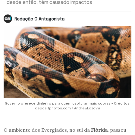
desde então, têm causado impactos
Redação O Antagonista
Governo oferece dinheiro para quem capturar mais cobras - Créditos:
depositphotos.com / AndrewLozovyi
O ambiente dos Everglades, no sul da
Flórida
, passou