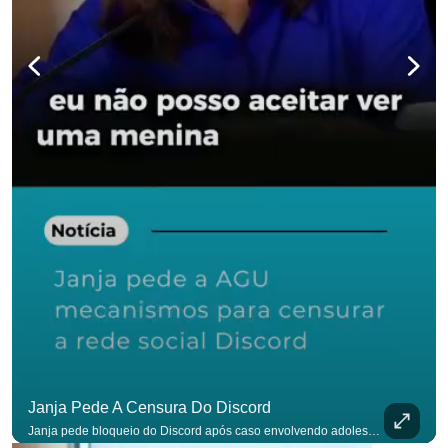
para não p
Janja Pede A Censura Do Discord
Janja pede bloqueio do Discord após caso envolvendo adolescente: “Precisamos tirar do ar”. #OAntagonista Se você busca informação com credibilidade, inscreva-se agora e ative o