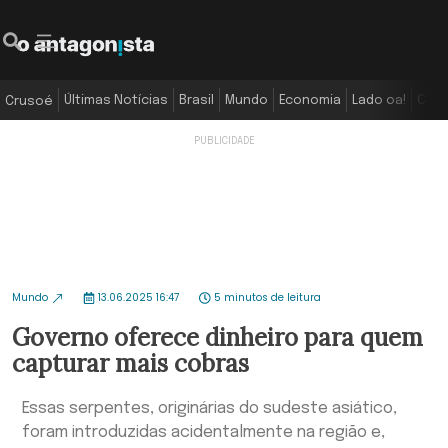
Últimas Notícias
Brasil
Mundo
Economia
Lado oa!
Colu
Crusoé
Mundo
13.06.2025 16:47
5 minutos de leitura
Governo oferece dinheiro para quem
capturar mais cobras
Essas serpentes, originárias do sudeste asiático,
foram introduzidas acidentalmente na região e,