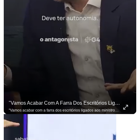
para não perder nenhuma at
"Vamos Acabar Com A Farra Dos Escritórios Ligados Aos Ministros Do STF"
"Vamos acabar com a farra dos escritórios ligados aos ministros do STF". Essa foi a resposta de Renan Santos ao ser questionado sobre o Judiciário. Se você busca informação com credibilidade, inscreva-se agora e ative o