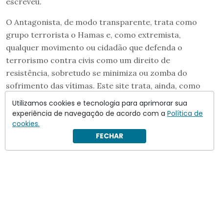
escreveu.
O Antagonista, de modo transparente, trata como
grupo terrorista o Hamas e, como extremista,
qualquer movimento ou cidadão que defenda o
terrorismo contra civis como um direito de
resistência, sobretudo se minimiza ou zomba do
sofrimento das vítimas. Este site trata, ainda, como
negacionista, qualquer ativista – extremista ou não –
Utilizamos cookies e tecnologia para aprimorar sua
que negue a realidade dos fatos em nome da causa que
experiência de navegação de acordo com a
Política de
diz defender.
cookies.
FECHAR