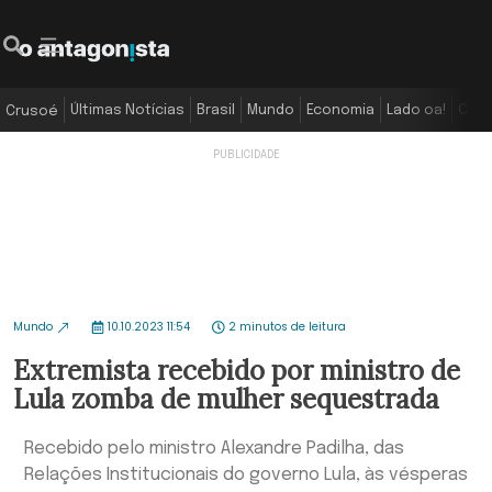
Últimas Notícias
Brasil
Mundo
Economia
Lado oa!
Colu
Crusoé
Mundo
10.10.2023 11:54
2 minutos de leitura
Extremista recebido por ministro de
Lula zomba de mulher sequestrada
Recebido pelo ministro Alexandre Padilha, das
Relações Institucionais do governo Lula, às vésperas