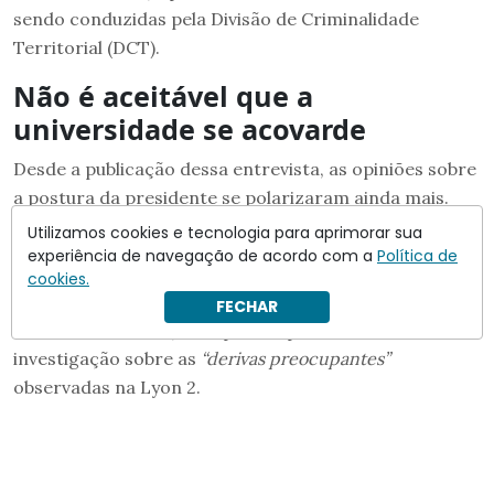
sendo conduzidas pela Divisão de Criminalidade
Territorial (DCT).
Não é aceitável que a
universidade se acovarde
Desde a publicação dessa entrevista, as opiniões sobre
a postura da presidente se polarizaram ainda mais.
Utilizamos cookies e tecnologia para aprimorar sua
O presidente do partido Les Républicains na região
experiência de navegação de acordo com a
Política de
Auvergne-Rhône-Alpes,
Fabrice Pannekoucke
, se uniu
cookies.
com seu antecessor,
Laurent Wauquiez
, para pedir ao
FECHAR
ministro da Educação Superior que conduza uma
investigação sobre as
“derivas preocupantes”
observadas na Lyon 2.