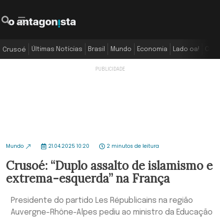
Últimas Notícias
Brasil
Mundo
Economia
Lado oa!
Colu
Crusoé
Mundo
21.04.2025 10:20
2 minutos de leitura
Crusoé: “Duplo assalto de islamismo e
extrema-esquerda” na França
Presidente do partido Les Républicains na região
Auvergne-Rhône-Alpes pediu ao ministro da Educação