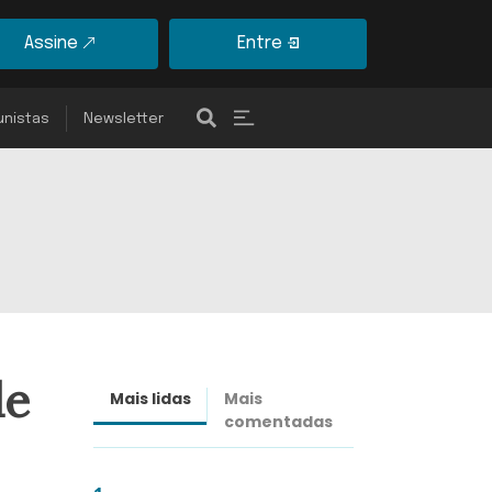
Assine
Entre
unistas
Newsletter
de
Mais lidas
Mais
Últimas
comentadas
notícias