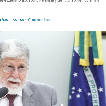
enezuelano acusou o Itamaraty de "conspirar" contra a
a
30.10.2024 08:44
comentários 0