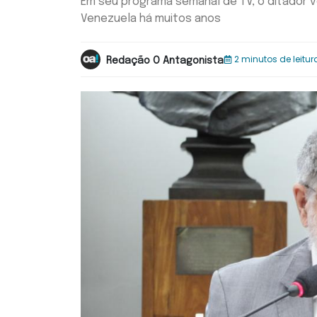
Em seu programa semanal de TV, o ditador v
Venezuela há muitos anos
2 minutos de leitur
Redação O Antagonista