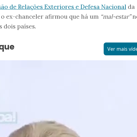
ão de Relações Exteriores e Defesa Nacional
da
 o ex-chanceler afirmou que há um
“mal-estar”
n
 dois países.
aque
Ver mais víd