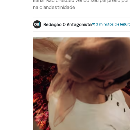
Bahar Rad cresceu vendo seu pai preso por pr
na clandestinidade
3 minutos de leitur
Redação O Antagonista