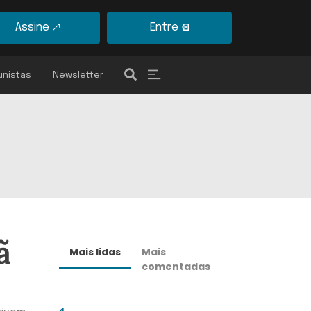
Assine
Entre
unistas
Newsletter
ã
Mais lidas
Mais
Últimas
comentadas
notícias