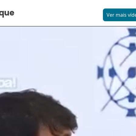
aque
Ver mais víd