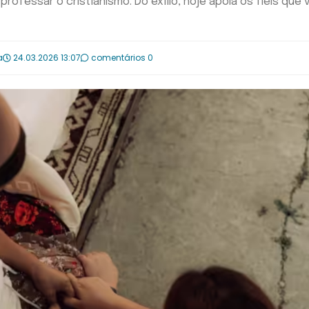
ofessar o cristianismo. Do exílio, hoje apoia os fiéis que 
a
24.03.2026 13:07
comentários 0