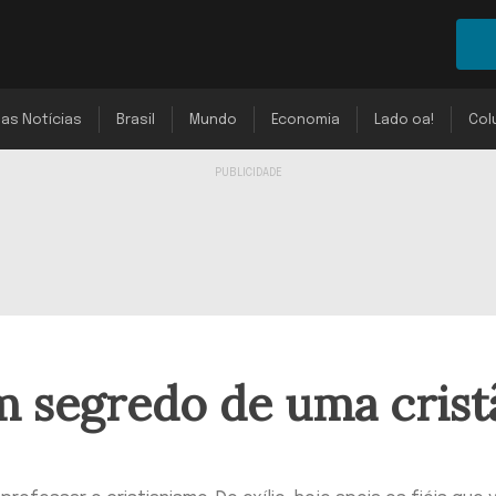
mas Notícias
Brasil
Mundo
Economia
Lado oa!
Col
m segredo de uma crist