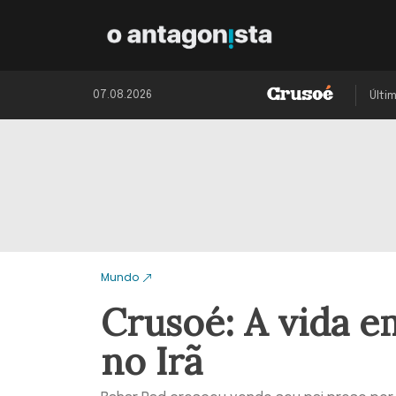
07.08.2026
Últi
Mundo
Crusoé: A vida e
no Irã