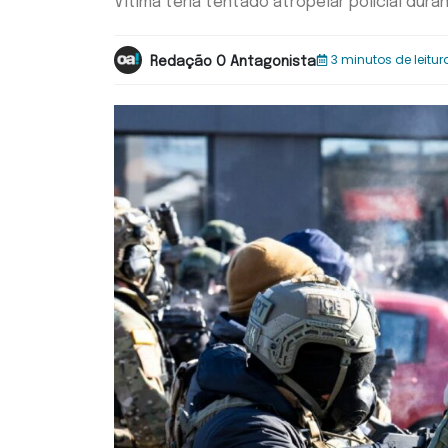
Vítima teria tentado atropelar policial dura
3 minutos de leitur
Redação O Antagonista