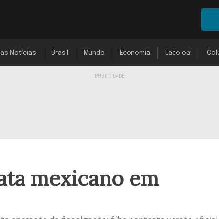
mas Notícias
Brasil
Mundo
Economia
Lado oa!
Col
ata mexicano em