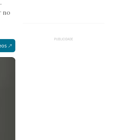
.
r no
eos