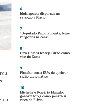
6
Ideia aponta disparada na
rejeição a Flávio
7
“Deputado Paulo Pimenta, tome
vergonha na cara”
8
Ciro Gomes festeja Girão como
vice de Zema
9
rreu
Planalto acusa EUA de quebrar
sigilo diplomático
s
10
Michelle e Rogério Marinho
ganham força como possíveis
zida
vices de Flávio