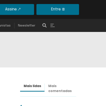
Assine
Entre
unistas
Newsletter
Mais lidas
Mais
Últimas
comentadas
notícias