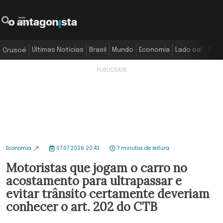
Últimas Notícias
Brasil
Mundo
Economia
Lado oa!
Colu
Crusoé
Economia
07.07.2026 20:43
7 minutos de leitura
Motoristas que jogam o carro no
acostamento para ultrapassar e
evitar trânsito certamente deveriam
conhecer o art. 202 do CTB