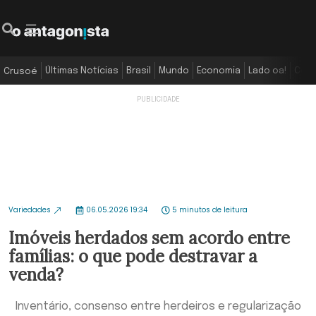
Últimas Notícias
Brasil
Mundo
Economia
Lado oa!
Colu
Crusoé
Variedades
06.05.2026 19:34
5 minutos de leitura
Imóveis herdados sem acordo entre
famílias: o que pode destravar a
venda?
Inventário, consenso entre herdeiros e regularização