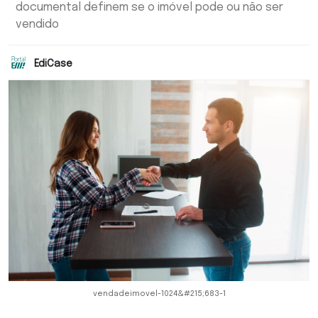
documental definem se o imóvel pode ou não ser
vendido
EdiCase
vendadeimovel-1024&#215;683-1