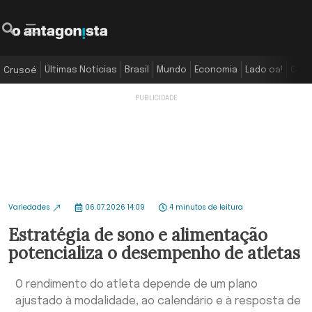
Últimas Notícias
Brasil
Mundo
Economia
Lado oa!
Colu
Crusoé
Variedades
06.07.2026 14:09
4 minutos de leitura
Estratégia de sono e alimentação
potencializa o desempenho de atletas
O rendimento do atleta depende de um plano
ajustado à modalidade, ao calendário e à resposta de