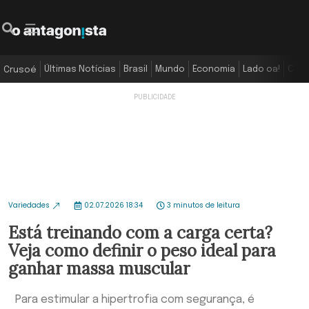
Últimas Notícias
Brasil
Mundo
Economia
Lado oa!
Colu
Crusoé
Variedades
02.07.2026 18:34
3 minutos de leitura
Está treinando com a carga certa?
Veja como definir o peso ideal para
ganhar massa muscular
Para estimular a hipertrofia com segurança, é