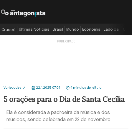
Últimas Notícias
Brasil
Mundo
Economia
Lado oa!
Colu
Crusoé
Variedades
22.11.2025 07:04
4 minutos de leitura
5 orações para o Dia de Santa Cecília
Ela é considerada a padroeira da música e dos
músicos, sendo celebrada em 22 de novembro