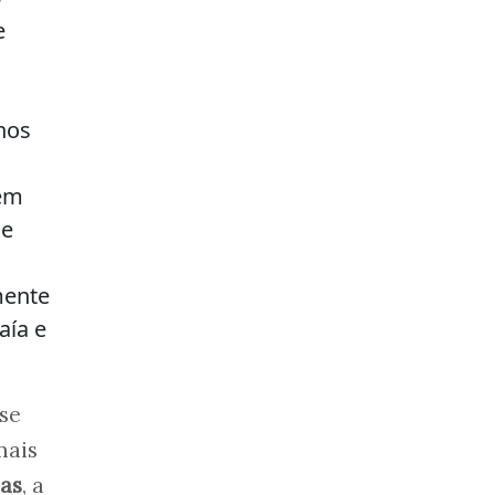
e
hos
tem
 e
mente
aía e
sse
mais
nas
, a