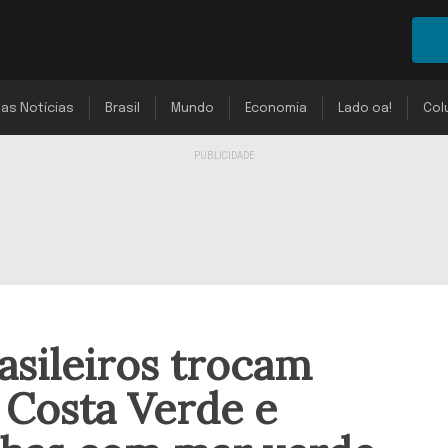
mas Notícias
Brasil
Mundo
Economia
Lado oa!
Col
asileiros trocam
 Costa Verde e