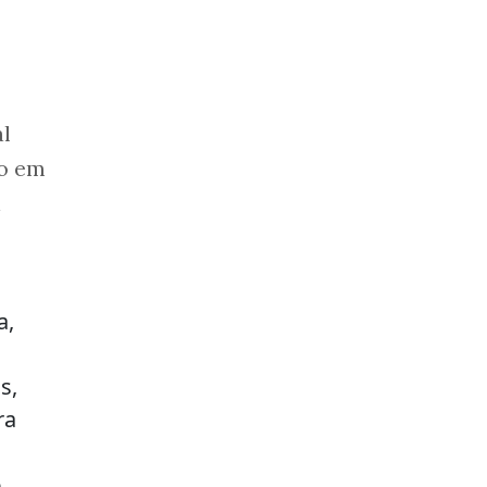
al
co em
a
a,
s,
ra
o