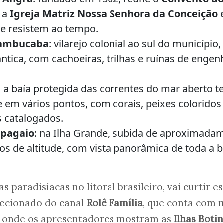
, a
Igreja Matriz Nossa Senhora da Conceição
ue resistem ao tempo.
 Mambucaba
: vilarejo colonial ao sul do município,
ntica, com cachoeiras, trilhas e ruínas de engen
: a baía protegida das correntes do mar aberto 
te em vários pontos, com corais, peixes coloridos
s catalogados.
apagaio
: na Ilha Grande, subida de aproximada
os de altitude, com vista panorâmica de toda a b
s paradisíacas no litoral brasileiro, vai curtir e
lecionado do canal
Rolê Família
, que conta com 
, onde os apresentadores mostram as
Ilhas Boti