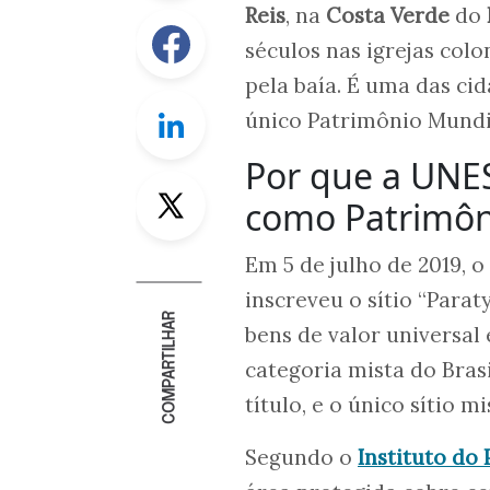
Reis
, na
Costa Verde
do
Facebook
séculos nas igrejas colo
pela baía. É uma das cid
Linkedin
único Patrimônio Mundi
Por que a UNE
Twitter
como Patrimô
Em 5 de julho de 2019,
inscreveu o sítio “Parat
COMPARTILHAR
bens de valor universal
categoria mista do Bras
título, e o único sítio 
Segundo o
Instituto do 