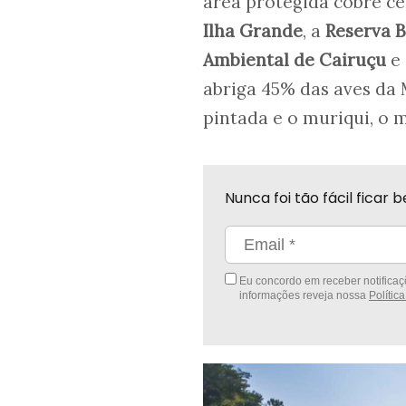
área protegida cobre cer
Ilha Grande
, a
Reserva B
Ambiental de Cairuçu
e
abriga 45% das aves da 
pintada e o muriqui, o 
Nunca foi tão fácil fica
Eu concordo em receber notificaçõ
informações reveja nossa
Polític