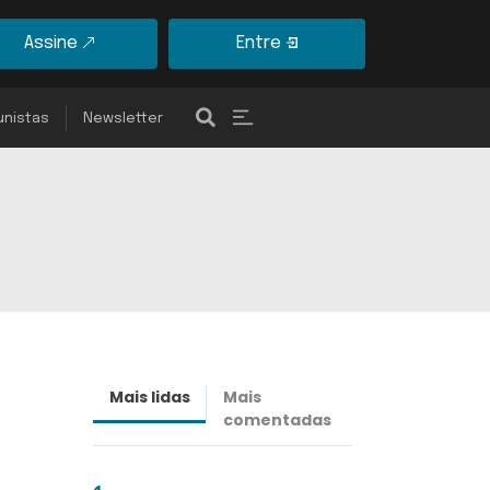
Assine
Entre
unistas
Newsletter
Mais lidas
Mais
Últimas
comentadas
notícias