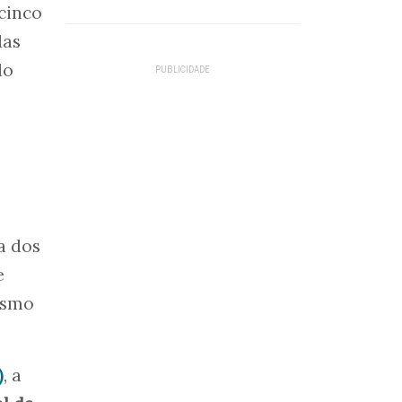
cinco
das
do
a dos
e
esmo
)
, a