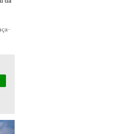
l da
nça-