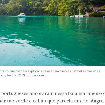
nteiro que buscam explorar e relaxar em meio às 365 belíssimas ilhas
.com / bermed2009.hotmail.com
portugueses ancoraram nessa baía em janeiro 
ar tão verde e calmo que parecia um rio.
Angra