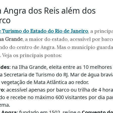
 Angra dos Reis além dos
rco
e Turismo do Estado do Rio de Janeiro
, a princip
ha Grande
, a maior do estado, acessível por bar
indo do centro de Angra. Mas o município guard
 Veja os principais pontos:
ndes
: na Ilha Grande, eleita entre as 10 melhores
 Secretaria de Turismo do RJ. Mar de água bravi
 vegetação de Mata Atlântica ao redor.
ro
: acessível apenas por barco ou trilha de 4 hora
do e recebe no máximo 600 visitantes por dia pa
tema.
e Angra
: fundado em 1502, reúne o
Convento d