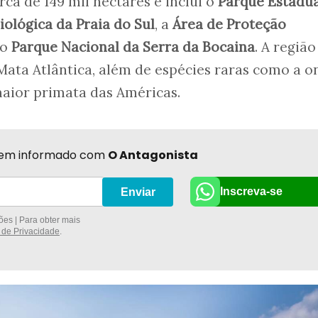
ca de 149 mil hectares e inclui o
Parque Estadua
iológica da Praia do Sul
, a
Área de Proteção
 o
Parque Nacional da Serra da Bocaina
. A região
Mata Atlântica, além de espécies raras como a o
maior primata das Américas.
r bem informado com
O Antagonista
Inscreva-se
Enviar
es | Para obter mais
a de Privacidade
.