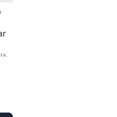
a
ar
ra,