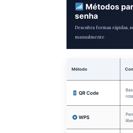
Métodos para
senha
Descubra formas rápidas, s
manualmente
Método
Com
Bas
QR Code
rot
Per
WPS
lib