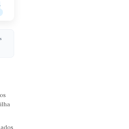
o
s
dos
ilha
dados