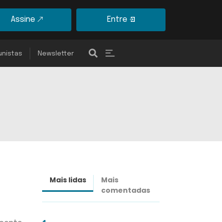
Assine
Entre
unistas
Newsletter
Mais lidas
Mais
Últimas
comentadas
notícias