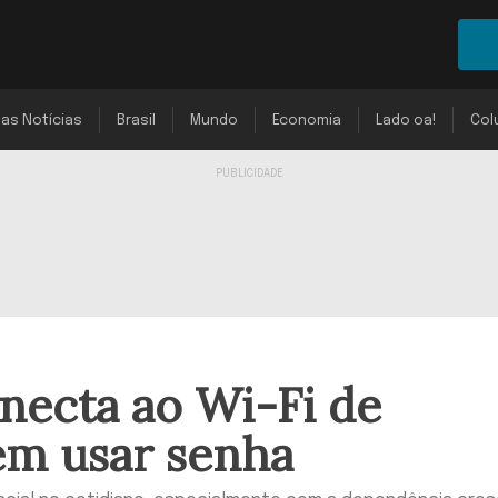
mas Notícias
Brasil
Mundo
Economia
Lado oa!
Col
necta ao Wi-Fi de
em usar senha