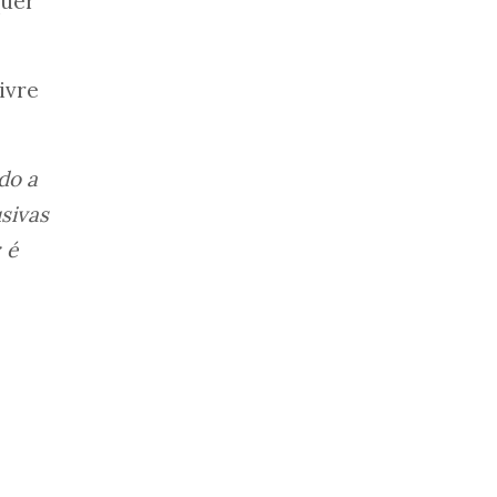
quer
ivre
do a
usivas
 é