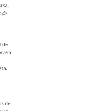
axa,
nda
l de
brava
sta.
os de