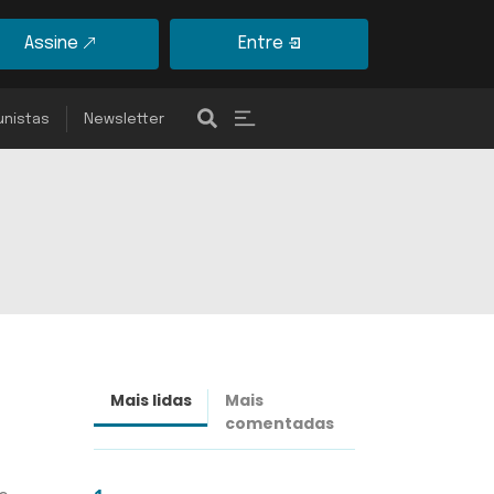
Assine
Entre
unistas
Newsletter
Mais lidas
Mais
Últimas
comentadas
notícias