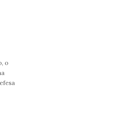
, o
na
defesa