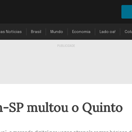
mas Notícias
Brasil
Mundo
Economia
Lado oa!
Col
n-SP multou o Quinto