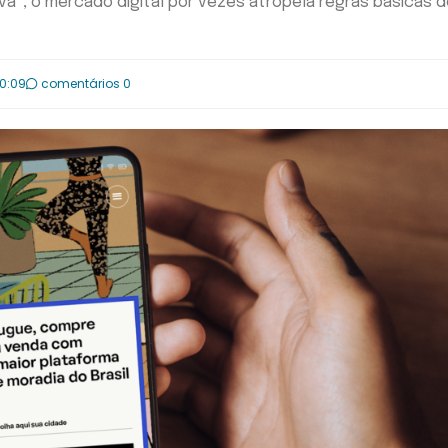
va”, o mercado digital por vezes atropela regras básicas 
00:09
comentários 0