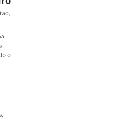
iro
tão,
na
s
do o
s,