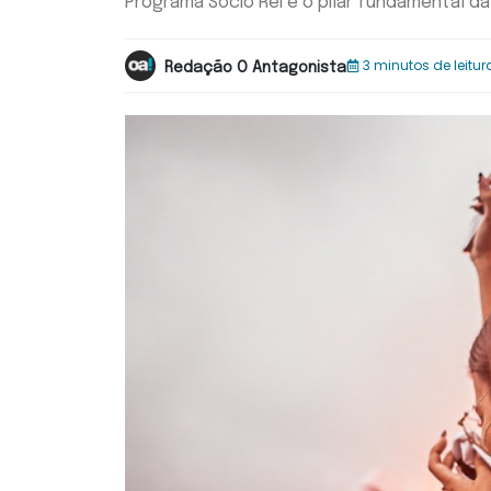
Programa Sócio Rei é o pilar fundamental d
3 minutos de leitur
Redação O Antagonista