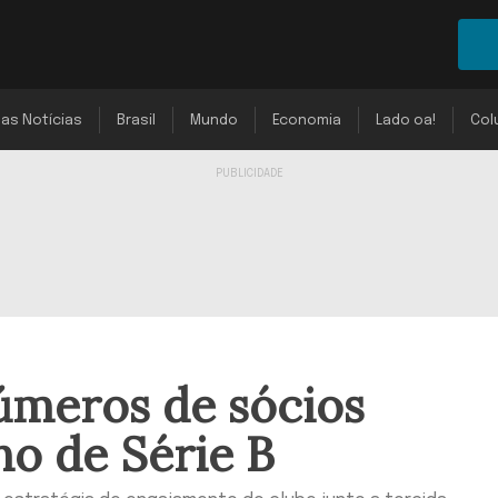
mas Notícias
Brasil
Mundo
Economia
Lado oa!
Col
números de sócios
o de Série B