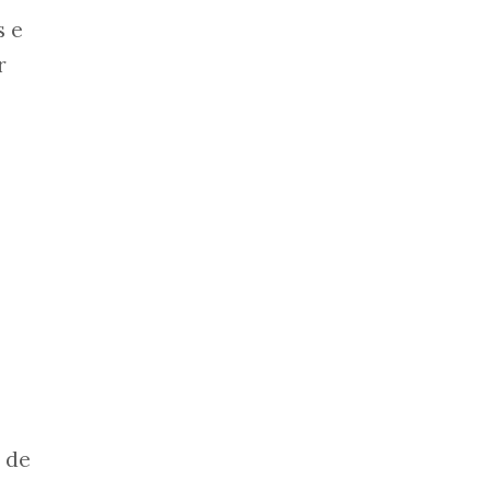
s e
r
 de