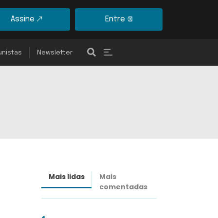
Assine
Entre
unistas
Newsletter
Mais lidas
Mais
Últimas
comentadas
notícias