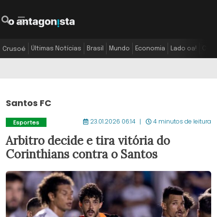
Últimas Notícias
Brasil
Mundo
Economia
Lado oa!
Colu
Crusoé
Santos FC
23.01.2026 06:14
4 minutos de leitura
Esportes
Arbitro decide e tira vitória do
Corinthians contra o Santos