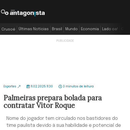
Últimas Notícias
Brasil
Mundo
Economia
Lado oa!
Colu
Crusoé
Esportes
11.02.2025 11:30
3 minutos de leitura
Palmeiras prepara bolada para
contratar Vitor Roque
Nome do jogador tem circulado nos bastidores do
time paulista devido à sua habilidade e potencial de