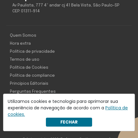
Av Paulista, 777 4º andar cj 41 Bela Vista, São Paulo-SP
CEP: 01311-914
Quem Somos
Hora extra
Política de privacidade
Termos de uso
Política de Cookies
Política de compliance
Princípios Editoriais
Perguntas Frequentes
Utilizamos cookies e tecnologia para aprimorar sua
experiência de navegação de acordo com a
Política de
cookies.
Com inteligência e tecnologia:
FECHAR
Object1ve - Marketing Solution