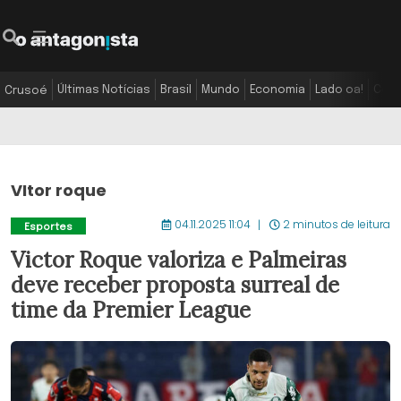
Últimas Notícias
Brasil
Mundo
Economia
Lado oa!
Colu
Crusoé
VItor roque
04.11.2025 11:04
2 minutos de leitura
Esportes
Victor Roque valoriza e Palmeiras
deve receber proposta surreal de
time da Premier League