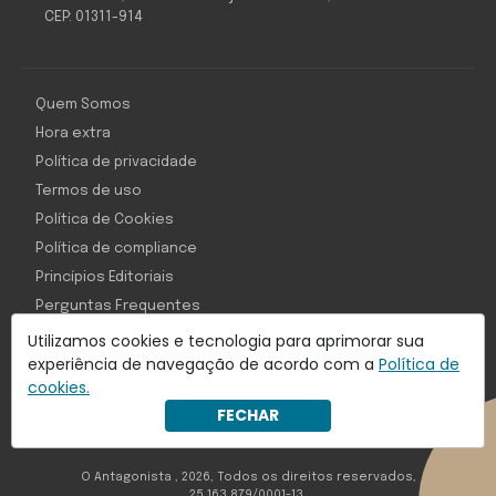
CEP: 01311-914
Quem Somos
Hora extra
Política de privacidade
Termos de uso
Política de Cookies
Política de compliance
Princípios Editoriais
Perguntas Frequentes
Utilizamos cookies e tecnologia para aprimorar sua
experiência de navegação de acordo com a
Política de
cookies.
Com inteligência e tecnologia:
FECHAR
Object1ve - Marketing Solution
O Antagonista , 2026, Todos os direitos reservados,
25.163.879/0001-13.