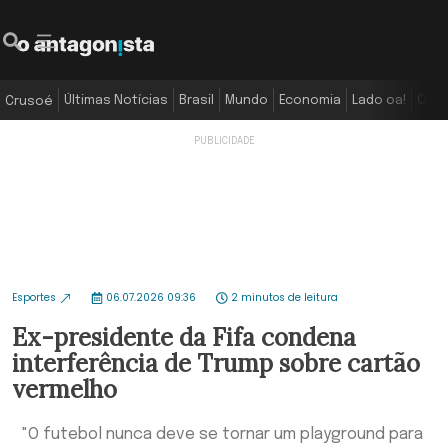
Últimas Notícias
Brasil
Mundo
Economia
Lado oa!
Colu
Crusoé
Esportes
06.07.2026 09:36
2 minutos de leitura
Ex-presidente da Fifa condena
interferência de Trump sobre cartão
vermelho
"O futebol nunca deve se tornar um playground para