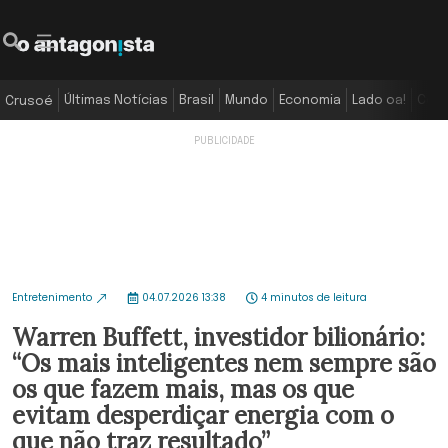
Últimas Notícias
Brasil
Mundo
Economia
Lado oa!
Colu
Crusoé
Entretenimento
04.07.2026 13:38
4 minutos de leitura
Warren Buffett, investidor bilionário:
“Os mais inteligentes nem sempre são
os que fazem mais, mas os que
evitam desperdiçar energia com o
que não traz resultado”