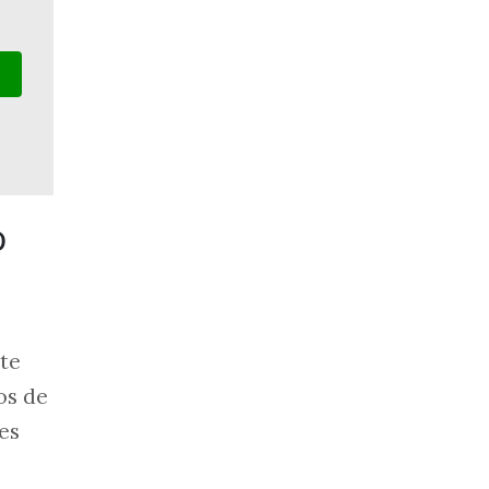
o
te
os de
es