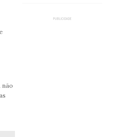
e
a não
as