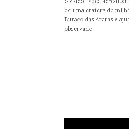
o vídeo “Você acreditar
de uma cratera de milhõ
Buraco das Araras e aju
observado: