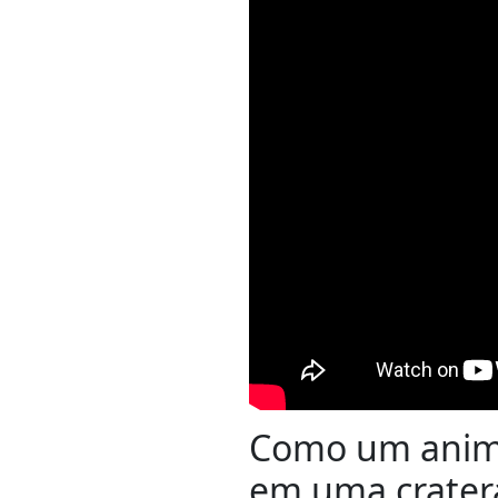
Como um anima
em uma crater