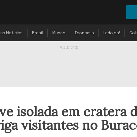
mas Notícias
Brasil
Mundo
Economia
Lado oa!
Col
ive isolada em cratera 
iga visitantes no Bura