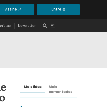
Assine
Entre
unistas
Newsletter
de
Mais lidas
Mais
Últimas
comentadas
notícias
co