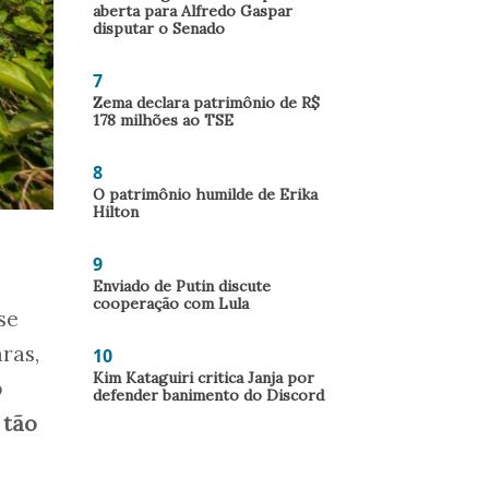
aberta para Alfredo Gaspar
disputar o Senado
7
Zema declara patrimônio de R$
178 milhões ao TSE
8
O patrimônio humilde de Erika
Hilton
9
Enviado de Putin discute
cooperação com Lula
se
ras,
10
Kim Kataguiri critica Janja por
o
defender banimento do Discord
 tão