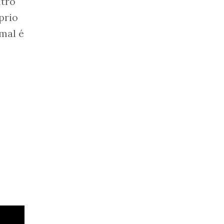
ntro
prio
imal é