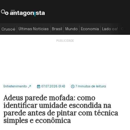
Últimas Notícias
Brasil
Mundo
Economia
Lado oa!
Colu
Crusoé
Entretenimento
07.07.2026 01:43
7 minutos de leitura
Adeus parede mofada: como
identificar umidade escondida na
parede antes de pintar com técnica
simples e econômica