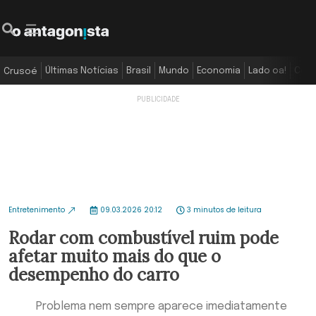
Últimas Notícias
Brasil
Mundo
Economia
Lado oa!
Colu
Crusoé
Entretenimento
09.03.2026 20:12
3 minutos de leitura
Rodar com combustível ruim pode
afetar muito mais do que o
desempenho do carro
Problema nem sempre aparece imediatamente