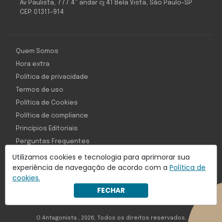
Av Paulista, 777 4º andar cj 41 Bela Vista, São Paulo-SP
CEP: 01311-914
Quem Somos
Hora extra
Política de privacidade
Termos de uso
Política de Cookies
Política de compliance
Princípios Editoriais
Perguntas Frequentes
Utilizamos cookies e tecnologia para aprimorar sua
experiência de navegação de acordo com a
Política de
cookies.
Com inteligência e tecnologia:
FECHAR
Object1ve - Marketing Solution
O Antagonista , 2026, Todos os direitos reservados,