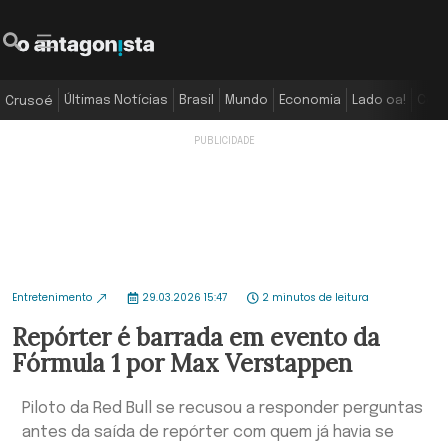
Últimas Notícias
Brasil
Mundo
Economia
Lado oa!
Colu
Crusoé
Entretenimento
29.03.2026 15:47
2 minutos de leitura
Repórter é barrada em evento da
Fórmula 1 por Max Verstappen
Piloto da Red Bull se recusou a responder perguntas
antes da saída de repórter com quem já havia se